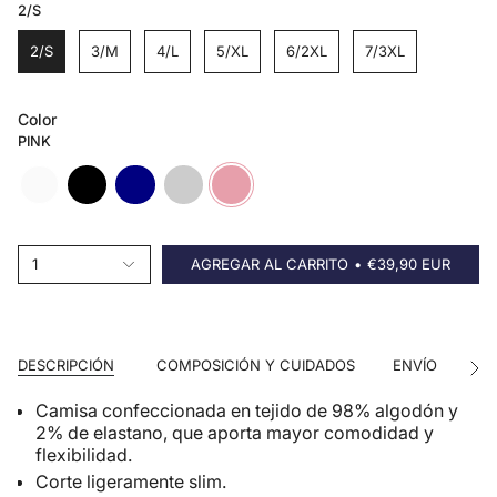
2/S
2/S
3/M
4/L
5/XL
6/2XL
7/3XL
Color
PINK
white
black
navy
champagne
pink
1
AGREGAR AL CARRITO
€39,90 EUR
DESCRIPCIÓN
COMPOSICIÓN Y CUIDADOS
ENVÍO
CA
Ver
tod
Camisa confeccionada en tejido de 98% algodón y
2% de elastano, que aporta mayor comodidad y
flexibilidad.
Corte ligeramente slim.