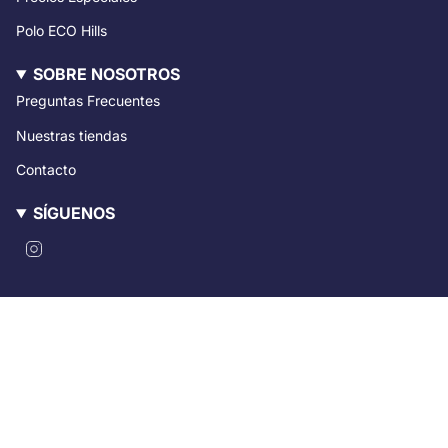
Polo ECO Hills
SOBRE NOSOTROS
Preguntas Frecuentes
Nuestras tiendas
Contacto
SÍGUENOS
I
n
s
t
Moneda
a
g
EUR €
r
a
m
© Polo Hills 2026
Política de Envío
Política de Reembolso
Política de Privacidad
Términos y Condiciones
Aviso Legal